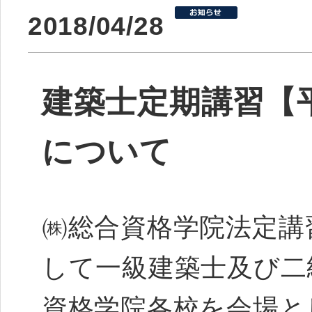
2018/04/28
建築士定期講習【平
について
㈱総合資格学院法定講
して一級建築士及び二
資格学院各校を会場と