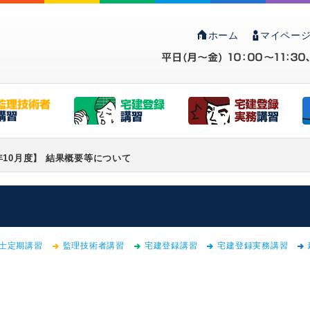
ホーム
マイページ
年10月度】 結果概要等について
士定期講習
監理技術者講習
宅建登録講習
宅建登録実務講習