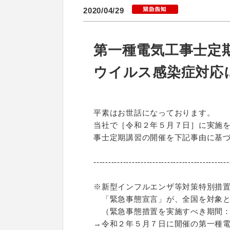
2020/04/29
第一種電気工事士定期
ウイルス感染症対応につ
平素はお世話になっております。
当社で［令和２年５月７日］に実施
事士定期講習の開催を下記事由に基
----------------------------------------------
※新型インフルエンザ等対策特別措
「緊急事態宣言」が、全国を対象と
（緊急事態措置を実施すべき期間：
→令和２年５月７日に開催の第一種