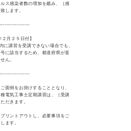
ルス感染者数の増加を鑑み、［感
致します。
------------------
年２月２５日付】
以内に講習を受講できない場合でも、
六号に該当するため、都道府県が直
ません。
------------------
便ご面倒をお掛けすることとなり、
一種電気工事士定期講習は、［受講
いただきます。
をプリントアウトし、必要事項をご
致します。