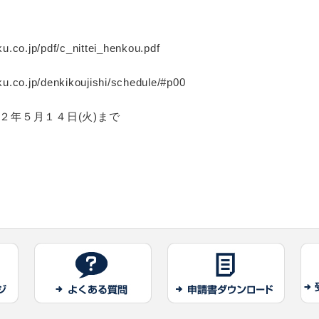
.jp/pdf/c_nittei_henkou.pdf
o.jp/denkikoujishi/schedule/#p00
和２年５月１４日(火)まで