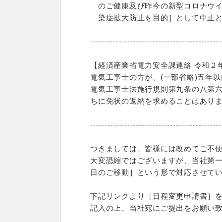
のご健康及び昨今の新型コロナウイ
染症拡大防止を目的］として中止と
----------------------------------------------
【経済産業省電力安全課連絡 令和２
電気工事士の方が、(一部省略)五年
電気工事士法施行規則第九条の八第
ちに免状の返納を求めることはあり
----------------------------------------------
つきましては、皆様には改めてご不
大変恐縮ではございますが、当社第
日のご移動］という形で対応させて
下記リンクより［日程変更申請書］
記入の上、当社宛にご提出をお願い