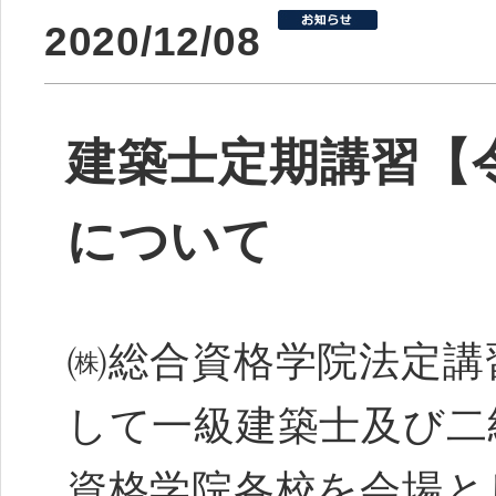
2020/12/08
建築士定期講習【令
について
㈱総合資格学院法定講
して一級建築士及び二
資格学院各校を会場と