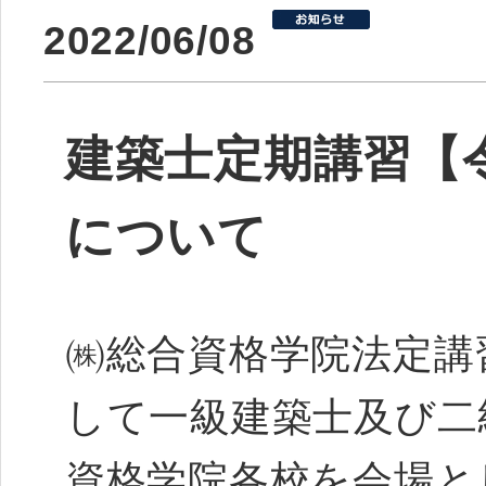
2022/06/08
建築士定期講習【令
について
㈱総合資格学院法定講
して一級建築士及び二
資格学院各校を会場と