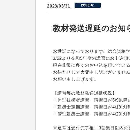
2023/03/31
教材発送遅延のお知
お世話になっております。総合資格
3/22より令和5年度の講習にお申
現在非常に多くのお申込を頂いてい
お待たせして大変申し訳ございませ
お願い申し上げます。
【講習毎の教材発送遅延状況】
・監理技術者講習 講習日が5/9以
・建築士定期講習 講習日が4/19以
・管理建築士講習 講習日が4/20以
※通常は受付完了後、3営業日以内の