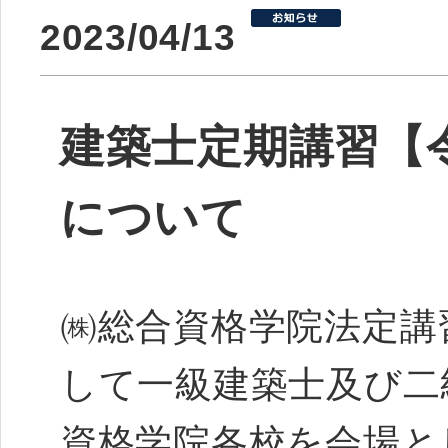
2023/04/13
建築士定期講習【令
について
㈱総合資格学院法定講
して一級建築士及び二
資格学院各校を会場と