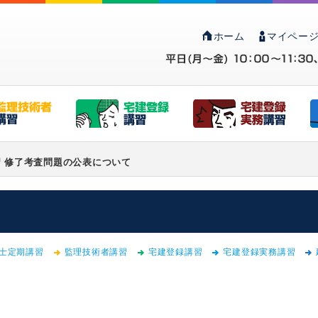
ホーム
マイページ
習 修了考査問題の公表について
士定期講習
監理技術者講習
宅建登録講習
宅建登録実務講習