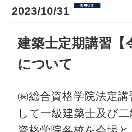
2023/10/31
建築士定期講習【令
について
㈱総合資格学院法定講
して一級建築士及び二
資格学院各校を会場と