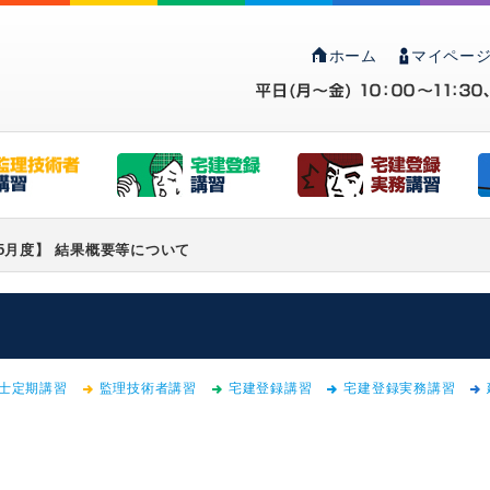
ホーム
マイページ
5月度】 結果概要等について
士定期講習
監理技術者講習
宅建登録講習
宅建登録実務講習