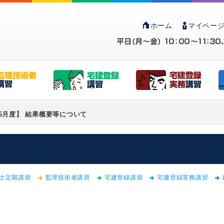
ホーム
マイページ
6月度】 結果概要等について
士定期講習
監理技術者講習
宅建登録講習
宅建登録実務講習