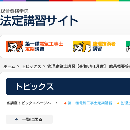
ホーム
>
トピックス
>
管理建築士講習【令和8年1月度】 結果概要
各講座トピックスページへ ：
第一種電気工事士定期講習
監理