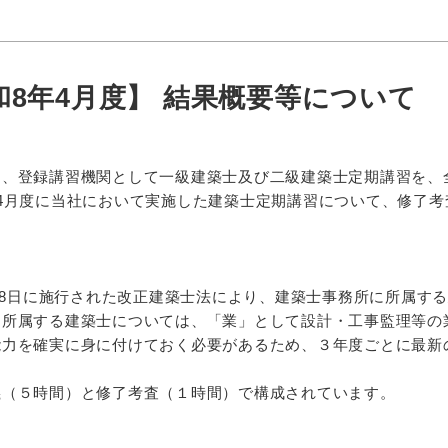
8年4月度】 結果概要等について
は、登録講習機関として一級建築士及び二級建築士定期講習を、
4月度に当社において実施した建築士定期講習について、修了
。
月28日に施行された改正建築士法により、建築士事務所に所属す
に所属する建築士については、「業」として設計・工事監理等の
能力を確実に身に付けておく必要があるため、３年度ごとに最新
義（５時間）と修了考査（１時間）で構成されています。