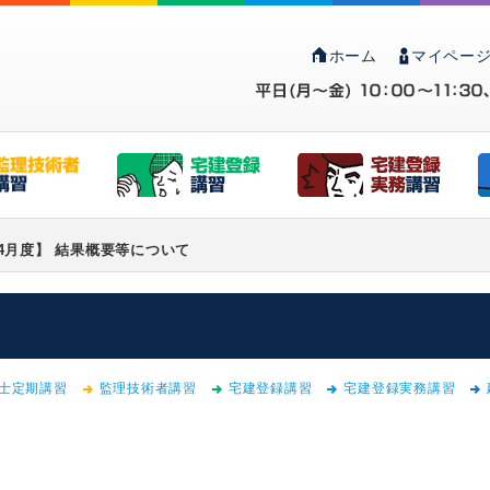
ホーム
マイページ
4月度】 結果概要等について
士定期講習
監理技術者講習
宅建登録講習
宅建登録実務講習