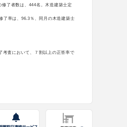
の修了者数は、444名。木造建築士定
修了率は、96.3％、同月の木造建築士
了考査において、７割以上の正答率で