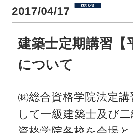
2017/04/17
建築士定期講習【平
について
㈱総合資格学院法定講
して一級建築士及び二
資格学院各校を会場と