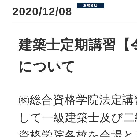
2020/12/08
建築士定期講習【令
について
㈱総合資格学院法定講
して一級建築士及び二
資格学院各校を会場と