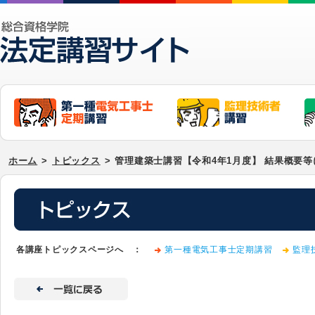
ホーム
>
トピックス
>
管理建築士講習【令和4年1月度】 結果概要
各講座トピックスページへ ：
第一種電気工事士定期講習
監理