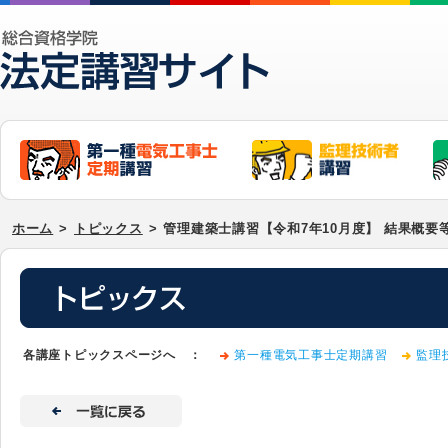
ホーム
>
トピックス
>
管理建築士講習【令和7年10月度】 結果概要
各講座トピックスページへ ：
第一種電気工事士定期講習
監理