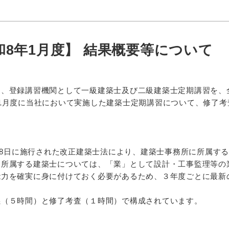
8年1月度】 結果概要等について
は、登録講習機関として一級建築士及び二級建築士定期講習を、
1月度に当社において実施した建築士定期講習について、修了
。
月28日に施行された改正建築士法により、建築士事務所に所属す
に所属する建築士については、「業」として設計・工事監理等の
能力を確実に身に付けておく必要があるため、３年度ごとに最新
義（５時間）と修了考査（１時間）で構成されています。